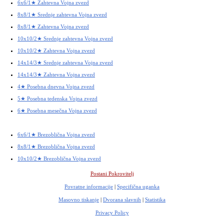
6x6/1★ Zahtevna Vojna zvezd
8x8/1★ Srednje zahtevna Vojna zvezd
8x8/1★ Zahtevna Vojna zvezd
10x10/2★ Srednje zahtevna Vojna zvezd
10x10/2★ Zahtevna Vojna zvezd
14x14/3★ Srednje zahtevna Vojna zvezd
14x14/3★ Zahtevna Vojna zvezd
4★ Posebna dnevna Vojna zvezd
5★ Posebna tedenska Vojna zvezd
6★ Posebna mesečna Vojna zvezd
6x6/1★ Brezoblična Vojna zvezd
8x8/1★ Brezoblična Vojna zvezd
10x10/2★ Brezoblična Vojna zvezd
Postani Pokrovitelj
Povratne informacije
|
Specifična uganka
Masovno tiskanje
|
Dvorana slavnih
|
Statistika
Privacy Policy