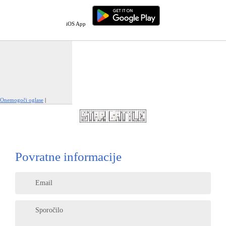
iOS App
Onemogoči oglase
|
Prijavi to oglaševanje
Povratne informacije
Email
Sporočilo