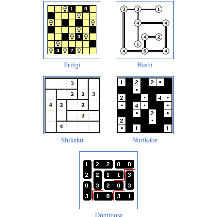
Prižgi
Hashi
Shikaku
Nurikabe
Dominosa