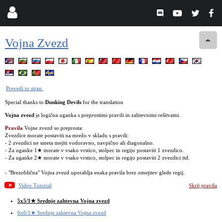
Vojna Zvezd
Prevedi to stran.
Special thanks to
Dunking Devils
for the translation
Vojna zvezd
je logična uganka s preprostimi pravili in zahtevnimi rešitvami.
Pravila
Vojne zvezd so preprosta:
Zvezdice morate postaviti na mrežo v skladu s pravili:
- 2 zvezdici ne smeta mejiti vodoravno, navpično ali diagonalno.
- Za uganke 1★ morate v vsako vrstico, stolpec in regijo postaviti 1 zvezdico.
- Za uganke 2★ morate v vsako vrstico, stolpec in regijo postaviti 2 zvezdici itd.
- "Brezoblična" Vojna zvezd uporablja enaka pravila brez omejitev glede regij.
Video Tutorial
Skrij pravila
5x5/1★ Srednje zahtevna Vojna zvezd
6x6/1★ Srednje zahtevna Vojna zvezd