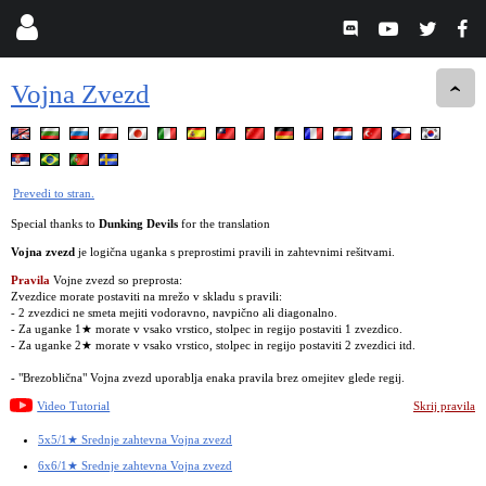
Vojna Zvezd
Prevedi to stran.
Special thanks to
Dunking Devils
for the translation
Vojna zvezd
je logična uganka s preprostimi pravili in zahtevnimi rešitvami.
Pravila
Vojne zvezd so preprosta:
Zvezdice morate postaviti na mrežo v skladu s pravili:
- 2 zvezdici ne smeta mejiti vodoravno, navpično ali diagonalno.
- Za uganke 1★ morate v vsako vrstico, stolpec in regijo postaviti 1 zvezdico.
- Za uganke 2★ morate v vsako vrstico, stolpec in regijo postaviti 2 zvezdici itd.
- "Brezoblična" Vojna zvezd uporablja enaka pravila brez omejitev glede regij.
Video Tutorial
Skrij pravila
5x5/1★ Srednje zahtevna Vojna zvezd
6x6/1★ Srednje zahtevna Vojna zvezd