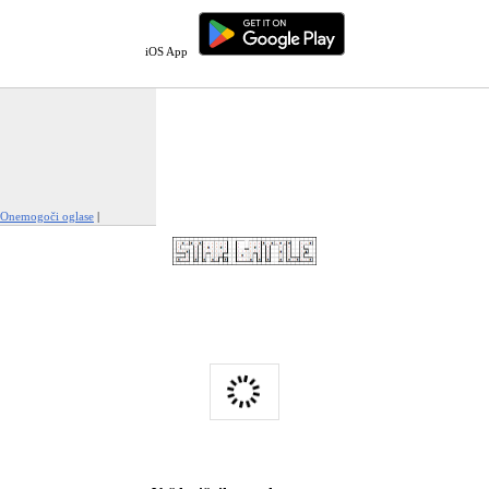
iOS App
Onemogoči oglase
|
Prijavi to oglaševanje