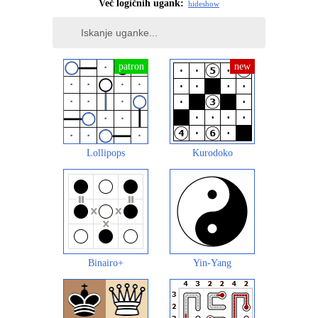
Več logičnih ugank:
hide
show
Lollipops
Kurodoko
Binairo+
Yin-Yang