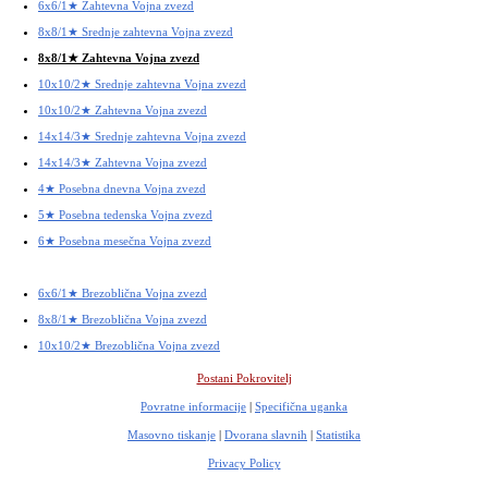
6x6/1★ Zahtevna Vojna zvezd
8x8/1★ Srednje zahtevna Vojna zvezd
8x8/1★ Zahtevna Vojna zvezd
10x10/2★ Srednje zahtevna Vojna zvezd
10x10/2★ Zahtevna Vojna zvezd
14x14/3★ Srednje zahtevna Vojna zvezd
14x14/3★ Zahtevna Vojna zvezd
4★ Posebna dnevna Vojna zvezd
5★ Posebna tedenska Vojna zvezd
6★ Posebna mesečna Vojna zvezd
6x6/1★ Brezoblična Vojna zvezd
8x8/1★ Brezoblična Vojna zvezd
10x10/2★ Brezoblična Vojna zvezd
Postani Pokrovitelj
Povratne informacije
|
Specifična uganka
Masovno tiskanje
|
Dvorana slavnih
|
Statistika
Privacy Policy