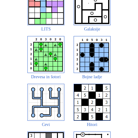
LITS
Galaksije
Drevesa in šotori
Bojne ladje
Cevi
Hitori