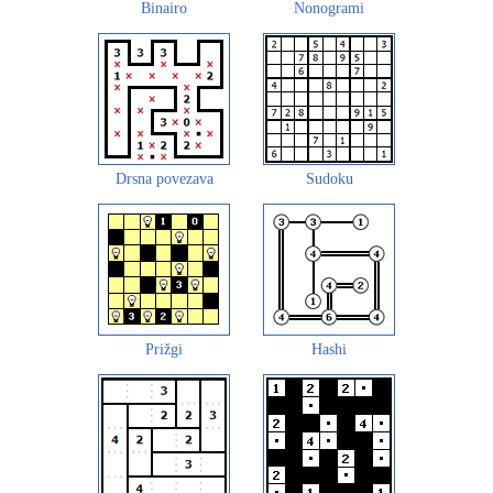
Binairo
Nonogrami
Drsna povezava
Sudoku
Prižgi
Hashi