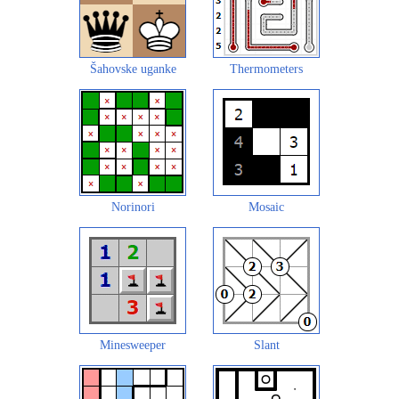
Šahovske uganke
Thermometers
Norinori
Mosaic
Minesweeper
Slant