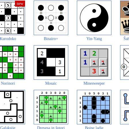
Kurodoko
Binairo+
Yin-Yang
Šah
Norinori
Mosaic
Minesweeper
Galaksije
Drevesa in šotori
Bojne ladje