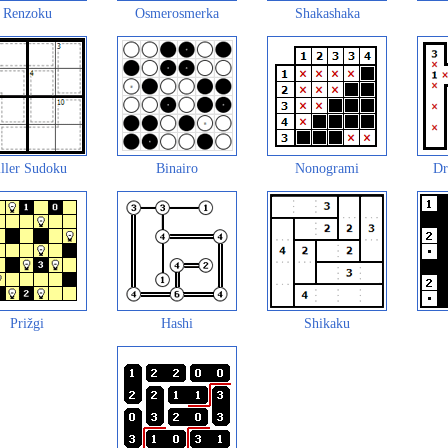
Renzoku
Osmerosmerka
Shakashaka
ller Sudoku
Binairo
Nonogrami
Dr
Prižgi
Hashi
Shikaku