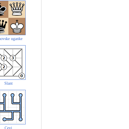
ovske uganke
Slant
Cevi