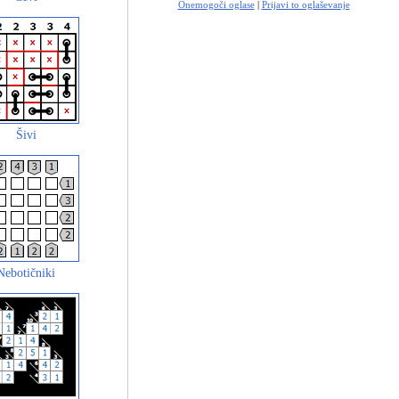
Onemogoči oglase
|
Prijavi to oglaševanje
Šivi
Nebotičniki