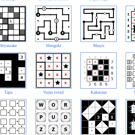
Heyawake
Shingoki
Masyu
Tapa
Vojna zvezd
Kakurasu