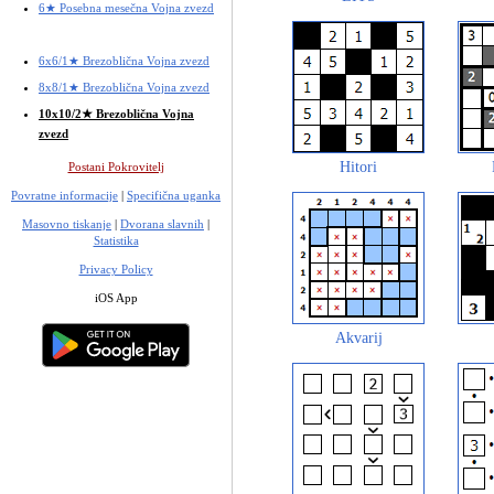
6★ Posebna mesečna Vojna zvezd
6x6/1★ Brezoblična Vojna zvezd
8x8/1★ Brezoblična Vojna zvezd
10x10/2★ Brezoblična Vojna
zvezd
Hitori
Postani Pokrovitelj
Povratne informacije
|
Specifična uganka
Masovno tiskanje
|
Dvorana slavnih
|
Statistika
Privacy Policy
iOS App
Akvarij