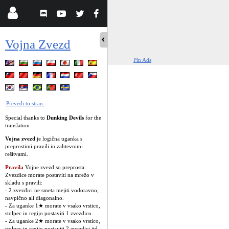
Vojna Zvezd
Pin Ads
Prevedi to stran.
Special thanks to
Dunking Devils
for the
translation
Vojna zvezd
je logična uganka s
preprostimi pravili in zahtevnimi
rešitvami.
Pravila
Vojne zvezd so preprosta:
Zvezdice morate postaviti na mrežo v
skladu s pravili:
- 2 zvezdici ne smeta mejiti vodoravno,
navpično ali diagonalno.
- Za uganke 1★ morate v vsako vrstico,
stolpec in regijo postaviti 1 zvezdico.
- Za uganke 2★ morate v vsako vrstico,
stolpec in regijo postaviti 2 zvezdici itd.