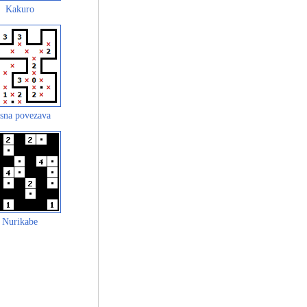
Kakuro
sna povezava
Nurikabe