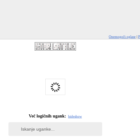
Onemogoči oglase
|
P
Več logičnih ugank:
hide
show