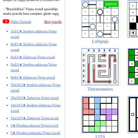
- "Brezoblična" Vojna zvezd uporablja
enaka pravila brez omejitev glede regij.
Video Tutorial
Skrij pravila
5x5/1★ Srednje zahtevna Vojna
zvezd
Lollipops
6x6/1★ Srednje zahtevna Vojna
zvezd
6x6/1★ Zahtevna Vojna zvezd
8x8/1★ Srednje zahtevna Vojna
zvezd
8x8/1★ Zahtevna Vojna zvezd
10x10/2★ Srednje zahtevna Vojna
Thermometers
zvezd
10x10/2★ Zahtevna Vojna zvezd
14x14/3★ Srednje zahtevna Vojna
zvezd
14x14/3★ Zahtevna Vojna zvezd
4★ Posebna dnevna Vojna zvezd
5★ Posebna tedenska Vojna zvezd
LITS